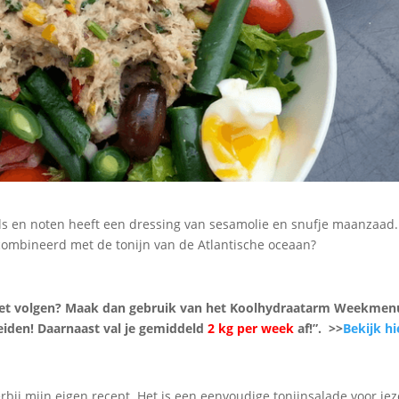
ls en noten heeft een dressing van sesamolie en snufje maanzaad.
combineerd met de tonijn van de Atlantische oceaan?
ieet volgen? Maak dan gebruik van het Koolhydraatarm Weekmen
reiden! Daarnaast val je gemiddeld
2 kg per week
af!”. >>
Bekijk hi
erbij mijn eigen recept. Het is een eenvoudige tonijnsalade voor jez