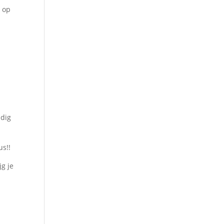
t op
udig
us!!
g je