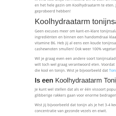
en het hele gezin om Koolhydraatarm te eten. 
geprobeerd hebben!
Koolhydraatarm tonijn
Geen excuses meer om kant-en-klare tonijnsala
ingrediënten en binnen een handomdraai klaar
vitamine B6. Heb jij al eens een koude tonijn
cashewnoten smullen! Ook weer 100% vegetarisc
Wil je graag even een andere soort tonijnsalad
wilt toch wel graag verantwoord eten. Voordat i
die kool en tonijn. Wist je bijvoorbeeld dat
Ton
Is een
Koolhydraatarm Ton
Je kunt wel stellen dat als er één vissoort pop
glibberige rakkers gaan voor enorme bedragen
Wist jij bijvoorbeeld dat tonijn als je het 3-4 
concentratie van gezonde vezels en eiwit.