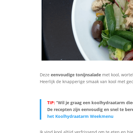
Deze
eenvoudige
tonijnsalade
met kool, worte
Heerlijk de knapperige smaak van kool met ge
TIP:
”Wil je graag een koolhydraatarm d
De recepten zijn eenvoudig en snel te be
het Koolhydraatarm Weekmenu
Ik vind kool altijd verfrissend om te eten en hi