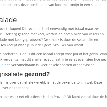
Je moet eens deze combinatie van kool met tonijn in een salade
salade
de te kopen! Dit recept is heel eenvoudig met totaal maar zes
. Ook erg gezond met kool, wortels en noten bron van vezels en
salade met kool geprobeerd? De smaak is door de sesamolie en
h recept waar je in ieder geval vrolijker van wordt.
e proberen? Dan is dit een ideaal recept voor jou of het gezin. Wan
k verder ga met dit snelle recept, laat ik je eerst even zien hoe ge
ijn
een verzamelnaam is voor enkele soorten oceaanvissen
ijnsalade
gezond?
ulair is over de gehele wereld, is het de bekende tonijn wel. Deze
 over de toonbank.
keer per week eet effectiever is dan Prozac? Dit komt vooral door de 