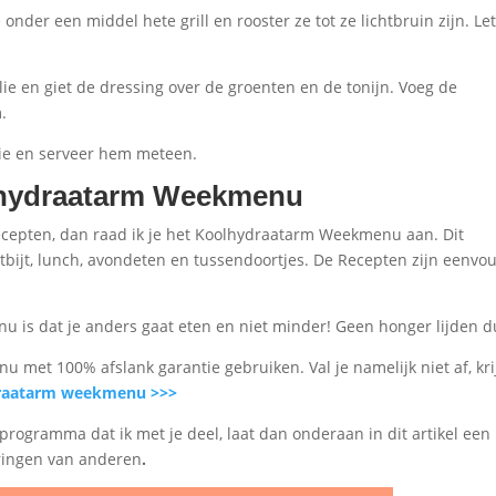
nder een middel hete grill en rooster ze tot ze lichtbruin zijn. Le
ie en giet de dressing over de groenten en de tonijn. Voeg de
.
lie en serveer hem meteen.
olhydraatarm Weekmenu
cepten, dan raad ik je het Koolhydraatarm Weekmenu aan. Dit
ijt, lunch, avondeten en tussendoortjes. De Recepten zijn eenvo
 is dat je anders gaat eten en niet minder! Geen honger lijden d
met 100% afslank garantie gebruiken. Val je namelijk niet af, krij
draatarm weekmenu >>>
 programma dat ik met je deel, laat dan onderaan in dit artikel een
aringen van anderen
.