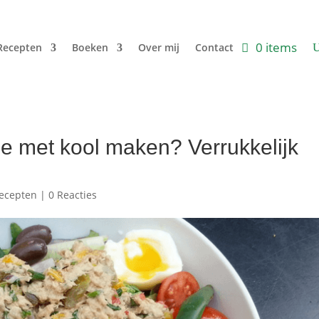
0 items
Recepten
Boeken
Over mij
Contact
e met kool maken? Verrukkelijk
ecepten
|
0 Reacties