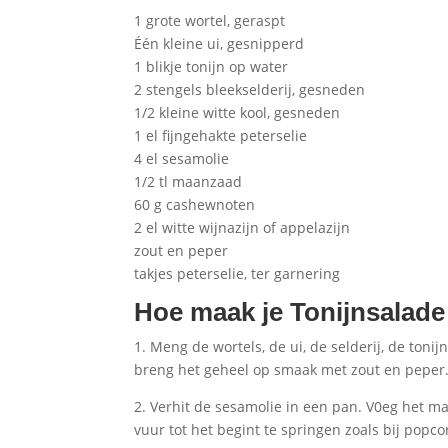
1 grote wortel, geraspt
Één kleine ui, gesnipperd
1 blikje tonijn op water
2 stengels bleekselderij, gesneden
1/2 kleine witte kool, gesneden
1 el fijngehakte peterselie
4 el sesamolie
1/2 tl maanzaad
60 g cashewnoten
2 el witte wijnazijn of appelazijn
zout en peper
takjes peterselie, ter garnering
Hoe maak je
Tonijnsalade
1. Meng de wortels, de ui, de selderij, de tonij
breng het geheel op smaak met zout en peper
2. Verhit de sesamolie in een pan. V0eg het 
vuur tot het begint te springen zoals bij popc