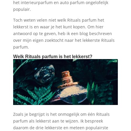
het interieurparfum en auto parfum ongelofelijk
populair.
Toch weten velen niet welk Rituals parfum het
lekkerst is en waar je het kunt kopen. Om hier
antwoord op te geven, heb ik een blog beschreven
over mijn eigen zoektocht naar het lekkerste Rituals
parfum.
Welk Rituals parfum is het lekkerst?
Zoals je begrijpt is het onmogelijk om één Rituals
parfum als lekkerst aan te wijzen. Ik bespreek
daarom de drie lekkerste en meteen populairste