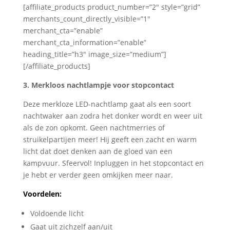
[affiliate_products product_number=”2″ style=”grid”
merchants_count_directly_visible=”1″
merchant_cta=”enable”
merchant_cta_information=”enable”
heading_title=”h3″ image_size=”medium”]
[/affiliate_products]
3. Merkloos nachtlampje voor stopcontact
Deze merkloze LED-nachtlamp gaat als een soort
nachtwaker aan zodra het donker wordt en weer uit
als de zon opkomt. Geen nachtmerries of
struikelpartijen meer! Hij geeft een zacht en warm
licht dat doet denken aan de gloed van een
kampvuur. Sfeervol! Inpluggen in het stopcontact en
je hebt er verder geen omkijken meer naar.
Voordelen:
Voldoende licht
Gaat uit zichzelf aan/uit