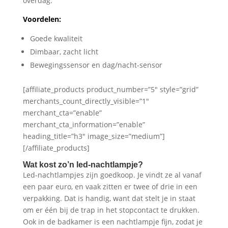
overdag.
Voordelen:
Goede kwaliteit
Dimbaar, zacht licht
Bewegingssensor en dag/nacht-sensor
[affiliate_products product_number=”5″ style=”grid”
merchants_count_directly_visible=”1″
merchant_cta=”enable”
merchant_cta_information=”enable”
heading_title=”h3″ image_size=”medium”]
[/affiliate_products]
Wat kost zo’n led-nachtlampje?
Led-nachtlampjes zijn goedkoop. Je vindt ze al vanaf
een paar euro, en vaak zitten er twee of drie in een
verpakking. Dat is handig, want dat stelt je in staat
om er één bij de trap in het stopcontact te drukken.
Ook in de badkamer is een nachtlampje fijn, zodat je