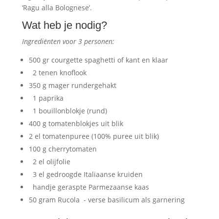
‘Ragu alla Bolognese’.
Wat heb je nodig?
Ingrediënten voor 3 personen:
500 gr courgette spaghetti of kant en klaar
2 tenen knoflook
350 g mager rundergehakt
1 paprika
1 bouillonblokje (rund)
400 g tomatenblokjes uit blik
2 el tomatenpuree (100% puree uit blik)
100 g cherrytomaten
2 el olijfolie
3 el gedroogde Italiaanse kruiden
handje geraspte Parmezaanse kaas
50 gram Rucola - verse basilicum als garnering