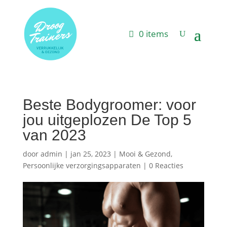
0 items
Beste Bodygroomer: voor
jou uitgeplozen De Top 5
van 2023
door
admin
|
jan 25, 2023
|
Mooi & Gezond
,
Persoonlijke verzorgingsapparaten
|
0 Reacties