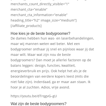
merchants_count_directly_visible=”1″
merchant_cta=”enable”
merchant_cta_information=”enable”
heading_title=”h2″ image_size=”medium”]
[/affiliate_products]
Hoe kies je de beste bodygroomer?
De dames hebben hun was- en laserbehandelingen,
maar wij mannen weten wel beter. Met een
bodygroomer onthaar jij snel en pijnloos waar jij dat
maar wilt. Maar wat zijn nou de beste
bodygroomers? Dan moet je allerlei factoren op de
balans leggen: design, functies, kwaliteit,
energieverbruik en prijs. Ook helpt het als je de
beoordelingen van eerdere kopers leest (mits die
niet fake zijn). Inderdaad, ga er maar aan staan. Ik
hoor je al zuchten. Adios, vrije avond.
https://youtu.be/dTrqgvG–gU
Wat zijn de beste bodygroomers?