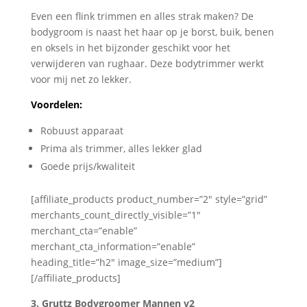
Even een flink trimmen en alles strak maken? De
bodygroom is naast het haar op je borst, buik, benen
en oksels in het bijzonder geschikt voor het
verwijderen van rughaar. Deze bodytrimmer werkt
voor mij net zo lekker.
Voordelen:
Robuust apparaat
Prima als trimmer, alles lekker glad
Goede prijs/kwaliteit
[affiliate_products product_number=”2″ style=”grid”
merchants_count_directly_visible=”1″
merchant_cta=”enable”
merchant_cta_information=”enable”
heading_title=”h2″ image_size=”medium”]
[/affiliate_products]
3. Gruttz Bodygroomer Mannen v2