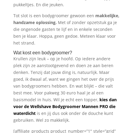
pukkeltjes. En die jeuken.
Tot slot is een bodygroomer gewoon een
makkelijke,
handzame oplossing.
Met of zonder opzetstuk ga je
die ongenode gasten te lijf en in enkele seconden
ben je klaar. Hoppa, geen gedoe. Meteen klaar voor
het strand.
Wat kost een bodygroomer?
Krullen zijn leuk – op je hoofd. Op iedere andere
plek zijn ze aanstootgevend en doen ze aan beren
denken. Tenzij dat jouw ding is, natuurlijk. Maar
goed, ik dwaal af, want we gingen het over de prijs
van bodygroomers hebben. En wat blijkt – die valt
best mee. Voor pakweg 30 euro haal je al een
basismodel in huis. Wil je echt een topper,
kies dan
voor de Wellshave Bodygroomer Mannen PRO die
waterdicht
is en jij dus ook onder de douche kunt
gebruiken. Wel zo makkelijk.
[affiliate_products product_number=”1″ style=”grid”