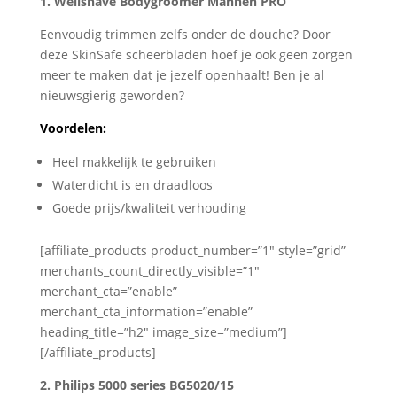
1. Wellshave Bodygroomer Mannen PRO
Eenvoudig trimmen zelfs onder de douche? Door
deze SkinSafe scheerbladen hoef je ook geen zorgen
meer te maken dat je jezelf openhaalt! Ben je al
nieuwsgierig geworden?
Voordelen:
Heel makkelijk te gebruiken
Waterdicht is en draadloos
Goede prijs/kwaliteit verhouding
[affiliate_products product_number=”1″ style=”grid”
merchants_count_directly_visible=”1″
merchant_cta=”enable”
merchant_cta_information=”enable”
heading_title=”h2″ image_size=”medium”]
[/affiliate_products]
2. Philips 5000 series BG5020/15